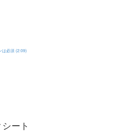
須 (2:09)
クシート