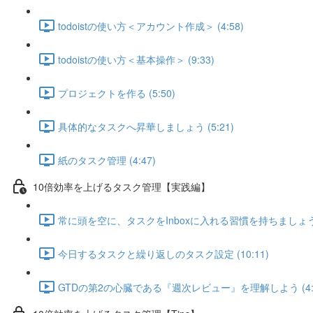
todoistの使い方＜アカウント作成＞ (4:58)
todoistの使い方＜基本操作＞ (9:33)
プロジェクトを作る (5:50)
具体的なタスクへ昇華しましょう (5:21)
紙のタスク管理 (4:47)
10倍効率を上げるタスク管理【実践編】
常に頭を空に、タスクをInboxに入れる習慣を持ちましょう (
今日するタスクと繰り返しのタスク設定 (10:11)
GTDの第2の心臓である『週次レビュー』を理解しよう (4:2